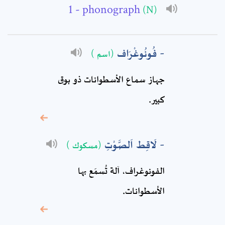
- phonograph
(N)
Subject: *
Comment: *
فُونُوغْرَاف
(اسم )
جهاز سماع الأسطوانات ذو بوق
كبير.
لَاقِط اَلصَّوْتِ
(مسكوك )
الفونوغراف، آلة تُسمَع بها
* sign, it means are
الأسطوانات.
required fields