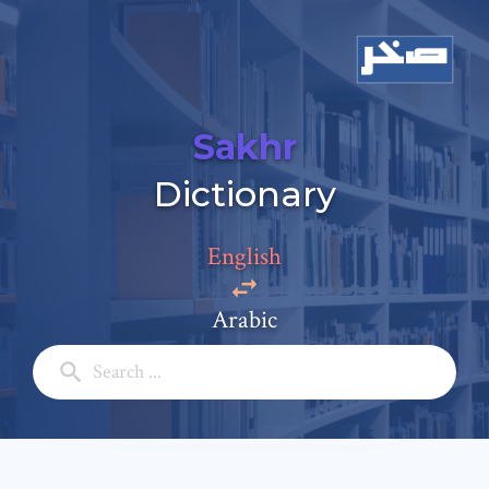
Sakhr
Dictionary
English
Add a comment
Arabic
Email: *
Full Name: *