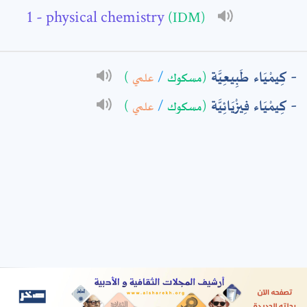
- physical chemistry
(IDM)
: *
كِيمْيَاء طَبِيعِيَّة
)
علمي
/
(مسكوك
كِيمْيَاء فِيزْيَائِيَّة
)
علمي
/
(مسكوك
t means are required fields