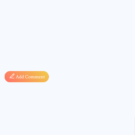
Comment
Add Comment
* sign, i