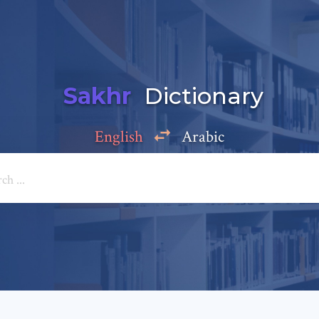
Sakhr
Dictionary
English
Arabic
Add a comment
e: *
*