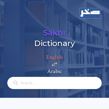
Sakhr
Add a comment
Dictionary
Email: *
English
Full Name: *
Arabic
Subject: *
Comment: *