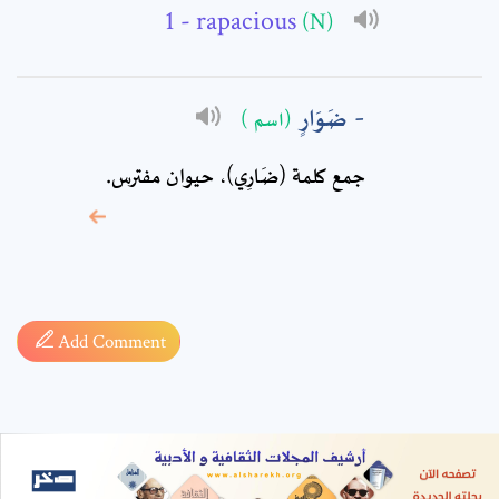
- rapacious
(N)
ضَوَارٍ
(اسم )
جمع كلمة (ضَارِي)، حيوان مفترس.
* sign, it means are
required fields
Add Comment