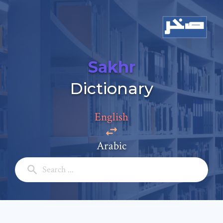
Sakhr
Add a comment
Dictionary
Email: *
English
Full Name: *
Arabic
Subject: *
Comment: *