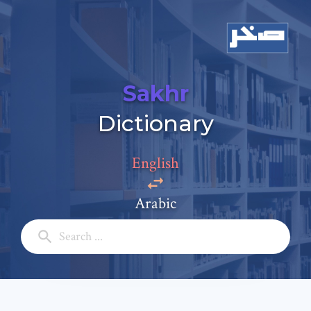
Sakhr
Dictionary
Add a comment
English
Email: *
Arabic
Full Name: *
Subject: *