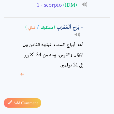
- scorpio
(IDM)
Comment: *
بُرْج اَلْعَقْرَبِ
)
فلكي
/
(مسكوك
أحد أبراج السماء، ترتيبه الثامن بين
الميزان والقوس، زمنه من 24 أكتوبر
إلى 21 نوفمبر.
* sign, it means are
required fields
Add Comment