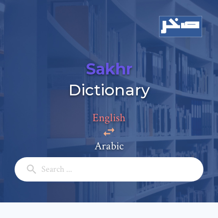
Sakhr
Dictionary
English
Arabic
Add a comment
Email: *