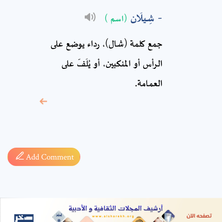
* sign, it means are
شِيلَان
(اسم )
required fields
جمع كلمة (شال)، رداء يوضع على
الرأس أو المنكبين، أو يُلَفّ على
العمامة.
Add Comment