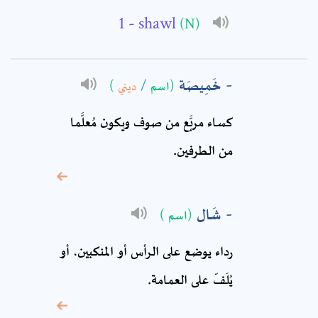
- shawl
(N)
Full Name: *
خَمِيصَة
(اسم
/
ديني
)
Subject: *
كساء مربَّع من صوف ويكون مُعلَّما
من الطرفين.
Comment: *
شَال
(اسم )
رداء يوضع على الرأس أو المنكبين، أو
يُلَفّ على العمامة.