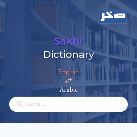
Sakhr
Add a comment
Dictionary
Email: *
English
Full Name: *
Arabic
Subject: *
Comment: *