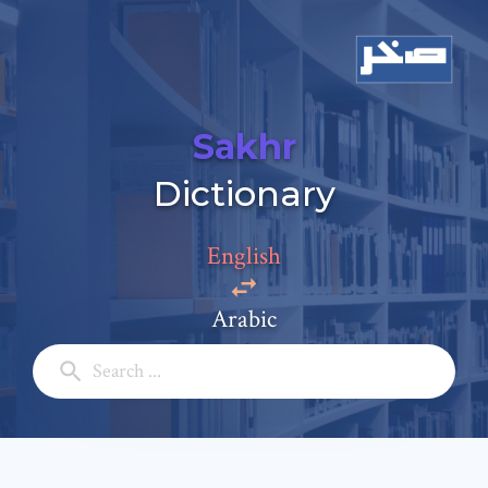
Sakhr
Dictionary
Add a comment
English
Email: *
Arabic
Full Name: *
Subject: *