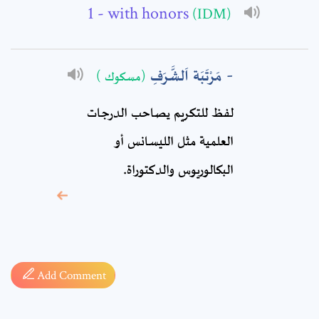
- with honors
(IDM)
Comment: *
مَرْتَبَة اَلشَّرَفِ
(مسكوك )
لفظ للتكريم يصاحب الدرجات
العلمية مثل الليسانس أو
البكالوريوس والدكتوراة.
* sign, it means are
required fields
Add Comment