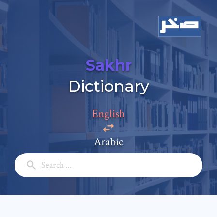
Sakhr
Dictionary
Add a comment
English
Email: *
Arabic
Full Name: *
Subject: *