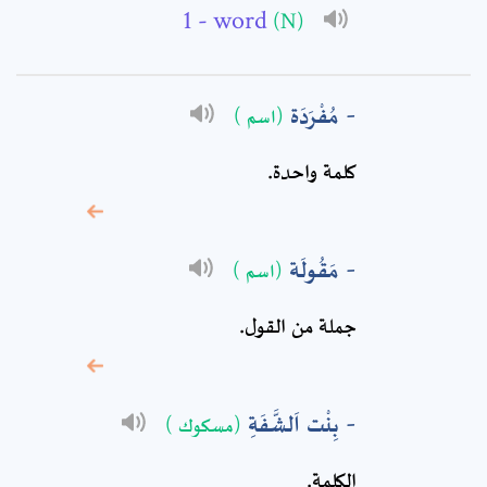
- word
(N)
Subject: *
مُفْرَدَة
(اسم )
Comment: *
كلمة‏ واحدة.
مَقُولَة
(اسم )
جملة من القول.
بِنْت اَلشَّفَةِ
(مسكوك )
* sign, it means are
required fields
الكلمة.