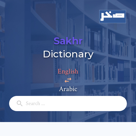
Sakhr
Dictionary
English
Arabic
Add a comment
Email: *
Full Name: *