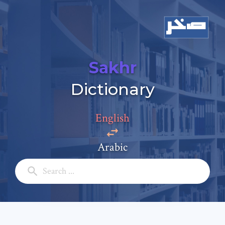
Sakhr
Dictionary
Add a comment
Email: *
English
Arabic
Full Name: *
Subject: *