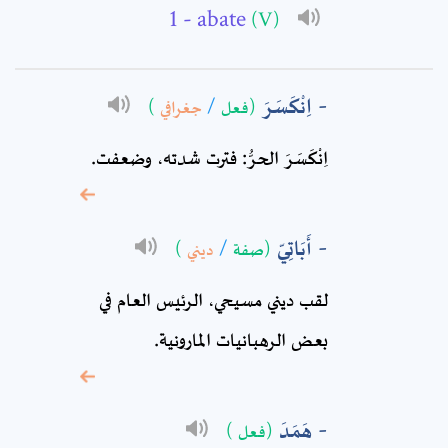
- abate
(V)
Subject: *
اِنْكَسَرَ
(فعل
/
جغرافي
)
Comment: *
اِنْكَسَرَ الحرُّ: فترت شدته، وضعفت.
أَبَاتِيّ
(صفة
/
ديني
)
لقب ديني مسيحي، الرئيس العام في
بعض الرهبانيات المارونية.
* sign, it means are
هَمَدَ
(فعل )
required fields