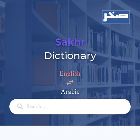
Sakhr
Dictionary
English
Arabic
Add a comment
Email: *
Full Name: *