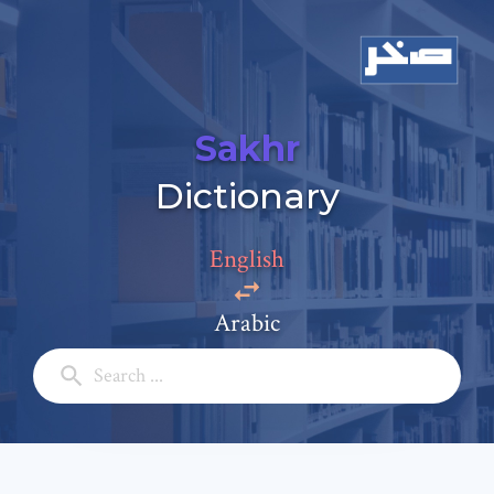
Sakhr
Dictionary
Add a comment
Email: *
English
Arabic
Full Name: *
Subject: *