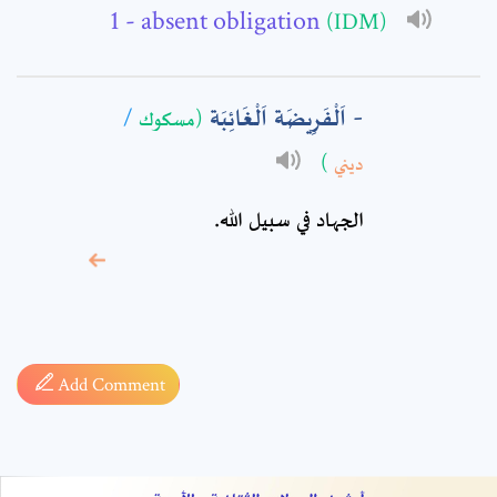
Comment: *
- absent obligation
(IDM)
اَلْفَرِيضَة اَلْغَائِبَة
/
(مسكوك
)
ديني
الجهاد في سبيل الله.
* sign, it means are
required fields
Add Comment