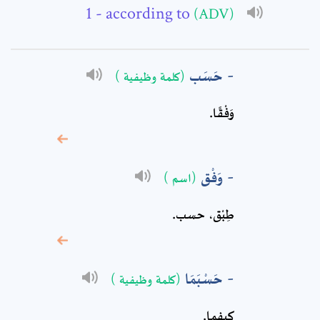
- according to
(ADV)
Subject: *
حَسَب
(كلمة وظيفية )
Comment: *
وَفْقًا.
وَفْق
(اسم )
طِبْق، حسب.
حَسْبَمَا
(كلمة وظيفية )
* sign, it means are
required fields
كيفما.