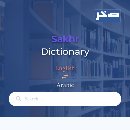
Sakhr
Dictionary
English
Arabic
Add a comment
Email: *
Full Name: *