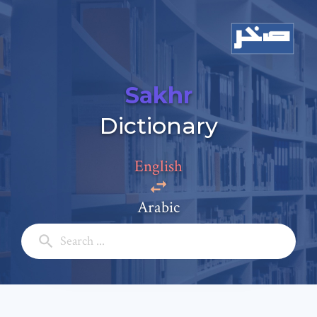
Sakhr
Dictionary
Add a comment
English
Email: *
Arabic
Full Name: *
Subject: *