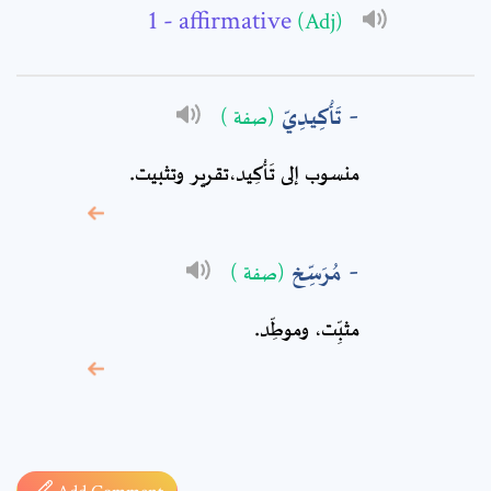
- affirmative
(Adj)
Comment: *
تَأْكِيدِيّ
(صفة )
منسوب إلى تَأْكِيد،تقرير وتثبيت.
مُرَسِّخ
(صفة )
مثبِّت، وموطِّد‏.
* sign, it means are
required fields