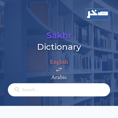
Sakhr
Add a comment
Dictionary
Email: *
English
Full Name: *
Arabic
Subject: *
Comment: *