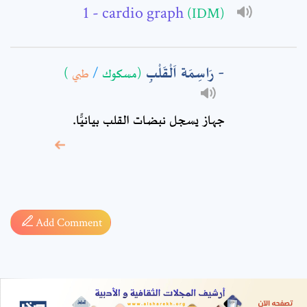
- cardio graph
(IDM)
رَاسِمَة اَلْقَلْبِ
)
طبي
/
(مسكوك
جهاز يسجل نبضات القلب بيانيًّا.
* sign, it means are
required fields
Add Comment