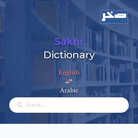
Sakhr
Dictionary
English
Add a comment
Arabic
Email: *
Full Name: *