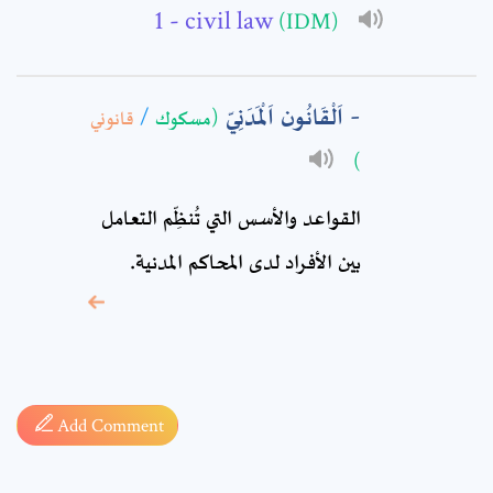
- civil law
(IDM)
Comment: *
اَلْقَانُون اَلْمَدَنِيّ
قانوني
/
(مسكوك
)
القواعد والأسس التي تُنظِّم التعامل
بين الأفراد لدى المحاكم المدنية.
* sign, it means are
required fields
Add Comment