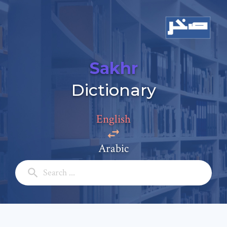
Sakhr
Dictionary
Add a comment
English
Email: *
Arabic
Full Name: *
Subject: *