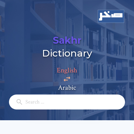
Sakhr
Dictionary
English
Arabic
Add a comment
Email: *
Full Name: *