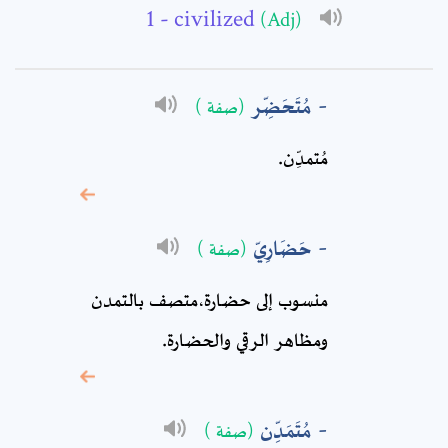
- civilized
(Adj)
Subject: *
مُتَحَضِّر
(صفة )
Comment: *
مُتمدِّن‏.
حَضَارِيّ
(صفة )
منسوب إلى حضارة‏،متصف بالتمدن
ومظاهر الرقي والحضارة.
* sign, it means are
مُتَمَدِّن
(صفة )
required fields