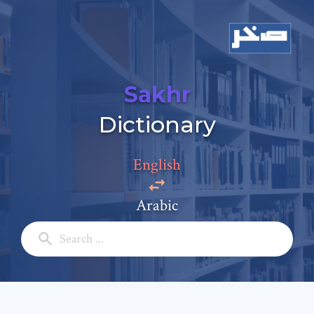
Sakhr
Dictionary
Add a comment
Email: *
English
Arabic
Full Name: *
Subject: *