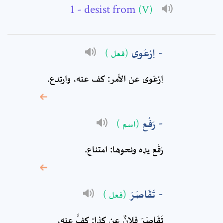
- desist from
(V)
Subject: *
اِرْعَوى
(فعل )
Comment: *
اِرْعَوى عن الأمر: كف عنه، وارتدع.
رَفْع
(اسم )
رَفْع يدِه ونحوها: امتناع.
تَقَاصَرَ
(فعل )
* sign, it means are
تَقَاصَرَ فلانٌ عن كذا: كفَّ عنه،
required fields