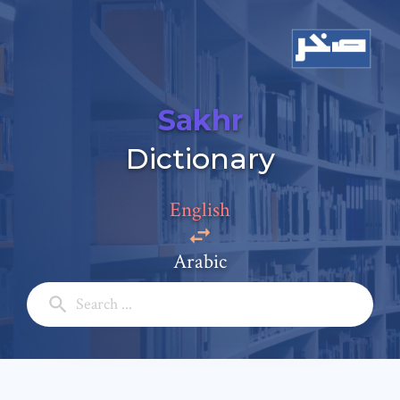
Sakhr
Dictionary
English
Arabic
Add a comment
Email: *
Full Name: *