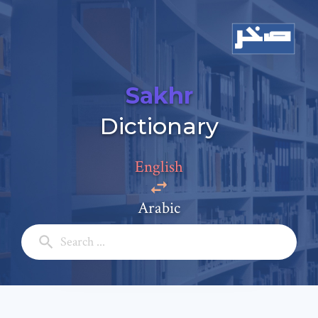
Sakhr
Dictionary
Add a comment
Email: *
English
Arabic
Full Name: *
Subject: *