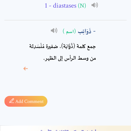
Comment: *
- diastases
(N)
ذَوَائِب
(اسم )
جمع كلمة (ذُؤَابَة)، ضفيرة مُنْسَدِلة
من وسط الرأس إلى الظهر.
* sign, it means are
required fields
Add Comment