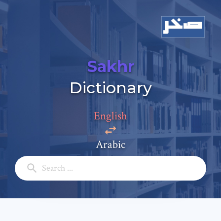
Sakhr
Dictionary
Add a comment
Email: *
English
Arabic
Full Name: *
Subject: *