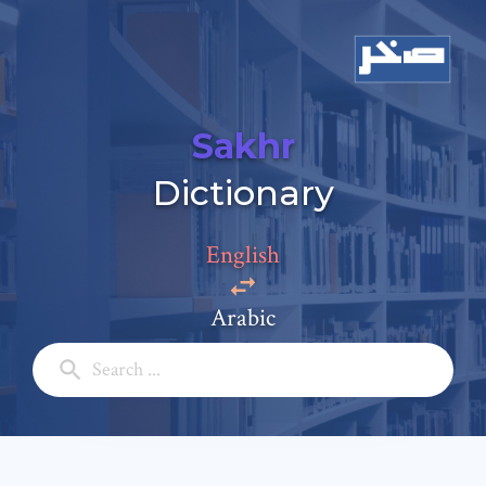
Sakhr
Dictionary
Add a comment
English
Email: *
Arabic
Full Name: *
Subject: *