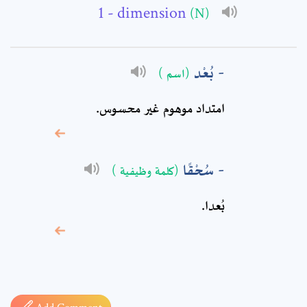
- dimension
(N)
Comment: *
بُعْد
(اسم )
امتداد موهوم غير محسوس.
سُحْقًا
(كلمة وظيفية )
بُعدا.
* sign, it means are
required fields