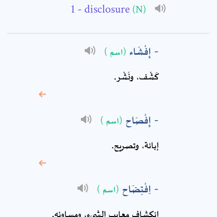
- disclosure
(N)
Subject: *
إِفْشَاء
(اسم )
Comment: *
كَشْف، ونَشْر‏.
إِفْصَاح
(اسم )
إبانة، وتصريح.
اِفْتِضَاح
(اسم )
* sign, it means are
انكشاف معايب الشيء، ومساوئه.
required fields