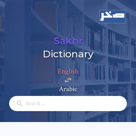
Sakhr
Dictionary
English
Arabic
Add a comment
Email: *
Full Name: *