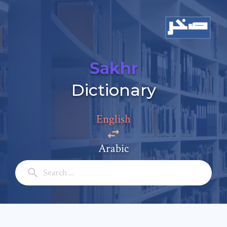
Sakhr
Dictionary
English
Arabic
Add a comment
Email: *