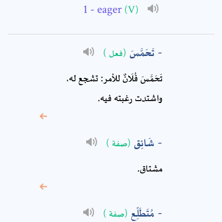
- eager
Full Name: *
(V)
Subject: *
تَحَمَّسَ
(فعل )
تَحَمَّسَ فُلَانٌ للأمر: تشجع له،
Comment: *
واشتدت رغبته فيه.
شَائِق
(صفة )
مشتاق‏.
مُتَطَلِّع
(صفة )
* sign, it means are