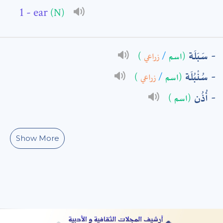
- ear
(N)
: *
سَبَلَة
)
زراعي
/
(اسم
سُنْبُلَة
)
زراعي
/
(اسم
أُذُن
(اسم )
Show More
t means are required fields