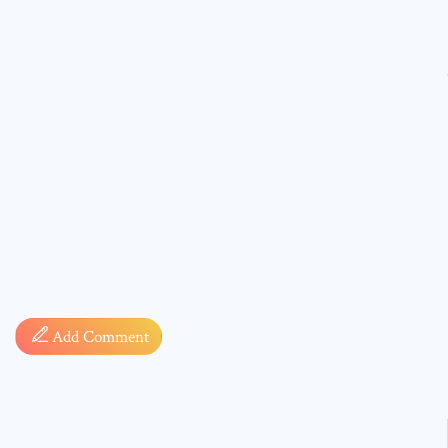
Comment
* sign, i
Add Comment