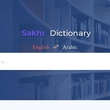
Sakhr
Dictionary
English
Arabic
Add a comment
e: *
*