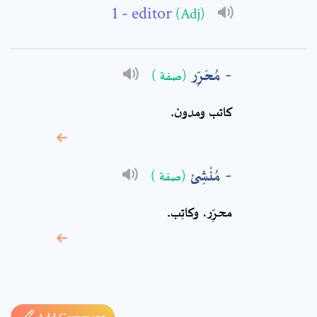
- editor
(Adj)
Comment: *
مُحَرِّر
(صفة )
كاتب ومدون.
مُنْشِئ
(صفة )
محرِّر، وكاتِب‏.
* sign, it means are
required fields