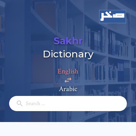
Sakhr
Dictionary
Add a comment
English
Email: *
Arabic
Full Name: *
Subject: *