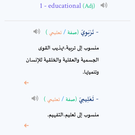
- educational
(Adj)
Subject: *
Comment: *
تَرْبَوِيّ
)
تعليمي
/
(صفة
منسوب إلى تربية،تهذيب القوى
الجسمية والعقلية والخلقية للإنسان
وتنميتها.
تَعْلِيمِيّ
)
تعليمي
/
(صفة
* sign, it means are
منسوب إلى تعليم‏،التفهيم.
required fields