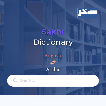
Sakhr
Dictionary
English
Add a comment
Arabic
Email: *
Full Name: *