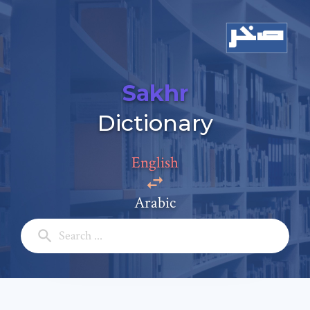
Sakhr
Dictionary
Add a comment
English
Email: *
Arabic
Full Name: *
Subject: *