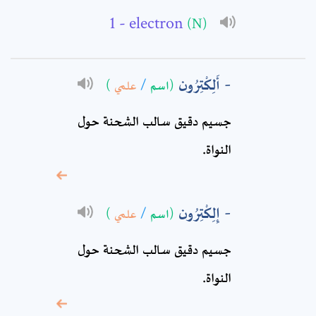
- electron
(N)
Full Name: *
أَلِكْتِرُون
(اسم
/
علمي
)
Subject: *
جسيم دقيق سالب الشحنة حول
النواة.
Comment: *
إِلِكْتِرُون
(اسم
/
علمي
)
جسيم دقيق سالب الشحنة حول
النواة.