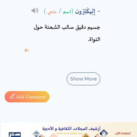
* sign, it means are
إِلِيكْتِرُون
(اسم
/
علمي
)
required fields
جسيم دقيق سالب الشحنة حول
النواة.
Show More
Add Comment