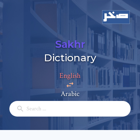
Sakhr
Dictionary
English
Arabic
Add a comment
Email: *