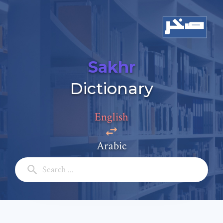
Sakhr
Dictionary
Add a comment
English
Email: *
Arabic
Full Name: *
Subject: *