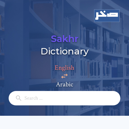
Sakhr
Dictionary
Add a comment
English
Email: *
Arabic
Full Name: *
Subject: *