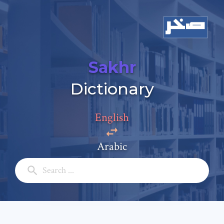
Sakhr
Dictionary
Add a comment
English
Email: *
Arabic
Full Name: *
Subject: *