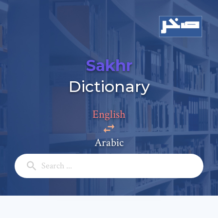
Sakhr
Dictionary
Add a comment
Email: *
English
Arabic
Full Name: *
Subject: *