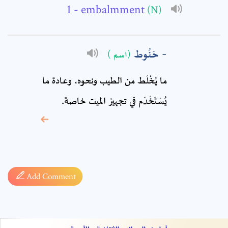
Comment: *
- embalmment
(N)
حَنُوط
(اسم )
ما يُخْلَط من الطيب ونحوه، وعادة ما
يُسْتَخْدَم في تجهيز الميت خاصة.
* sign, it means are
required fields
Add Comment