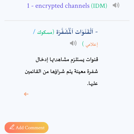
- encrypted channels
(IDM)
Comment: *
اَلْقَنَوَات اَلْمُشَفَّرَة
/
(مسكوك
)
إعلامي
قنوات يستلزم مشاهدتها إدخال
شفرة معينة يتم شراؤها من القائمين
عليها.
* sign, it means are
required fields
Add Comment