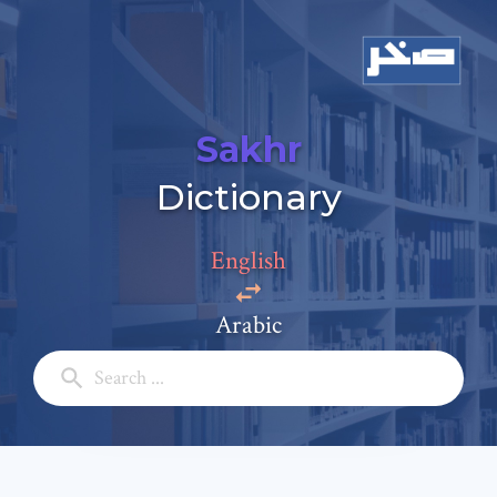
Sakhr
Dictionary
Add a comment
English
Email: *
Arabic
Full Name: *
Subject: *