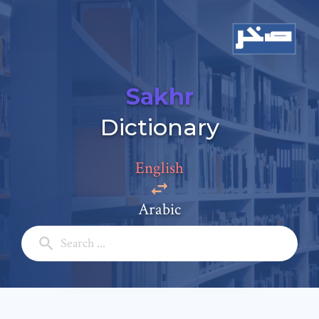
Sakhr
Dictionary
English
Arabic
Add a comment
Email: *