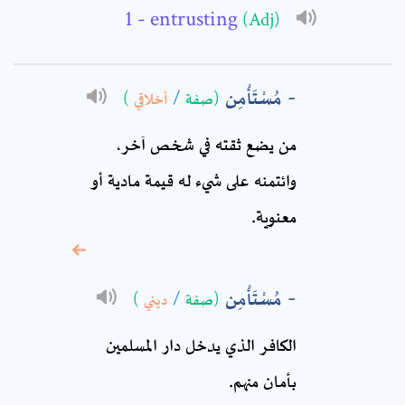
- entrusting
(Adj)
Full Name: *
مُسْتَأْمِن
(صفة
/
أخلاقي
)
Subject: *
من يضع ثقته في شخص آخر،
Comment: *
وائتمنه على شيء له قيمة مادية أو
معنوية.
مُسْتَأْمِن
(صفة
/
ديني
)
الكافر الذي يدخل دار المسلمين
بأمان منهم.