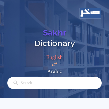
Sakhr
Dictionary
Add a comment
English
Email: *
Arabic
Full Name: *
Subject: *