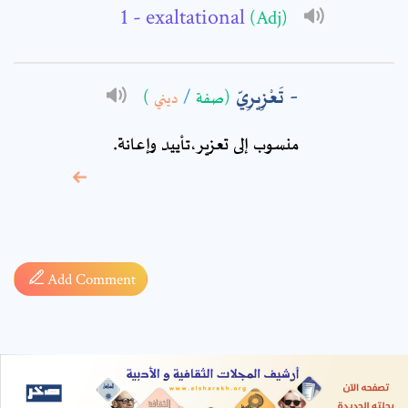
- exaltational
(Adj)
تَعْزِيرِيّ
)
ديني
/
(صفة
منسوب إلى تعزير،تأييد وإعانة.
* sign, it means are
required fields
Add Comment