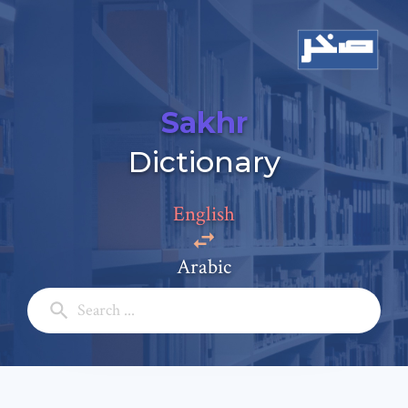
Sakhr
Add a comment
Dictionary
Email: *
English
Full Name: *
Arabic
Subject: *
Comment: *