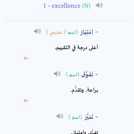
- excellence
(N)
Subject: *
اِمْتِيَاز
)
تعليمي
/
(اسم
Comment: *
أعلى درجة في التقييم.
تَفَوُّق
(اسم )
براعة، وتقدُّم.
تَمَيُّز
(اسم )
* sign, it means are
تفرُّد، وامتياز.
required fields