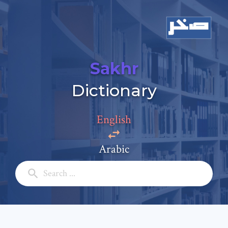
Sakhr
Dictionary
English
Arabic
Add a comment
Email: *
Full Name: *