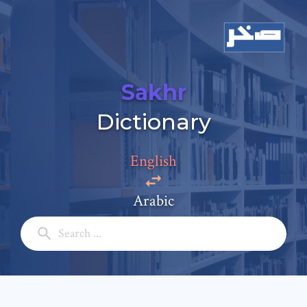
Sakhr
Add a comment
Dictionary
Email: *
English
Full Name: *
Arabic
Subject: *
Comment: *