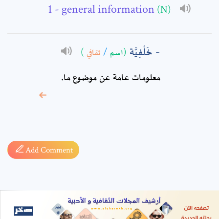
- general information
(N)
خَلْفِيَّة
)
ثقافي
/
(اسم
معلومات عامة عن موضوع ما.
* sign, it means are
required fields
Add Comment