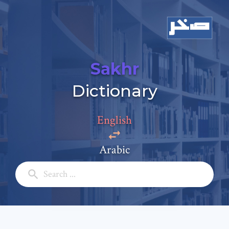
Sakhr
Dictionary
English
Arabic
Add a comment
Email: *
Full Name: *