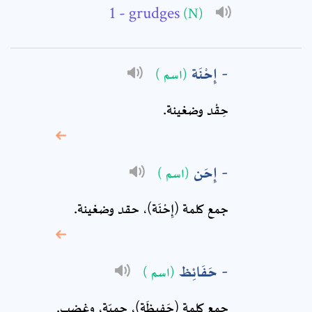
- grudges
(N)
Subject: *
إِحْنَة
(اسم )
Comment: *
حِقْد وضغينة.
إِحَن
(اسم )
جمع كلمة (إِحْنَة)، حقد وضغينة.
حَفَائِظ
(اسم )
* sign, it means are
required fields
جمع كلمة (حَفِيظَة)، حميّة، وغضب.