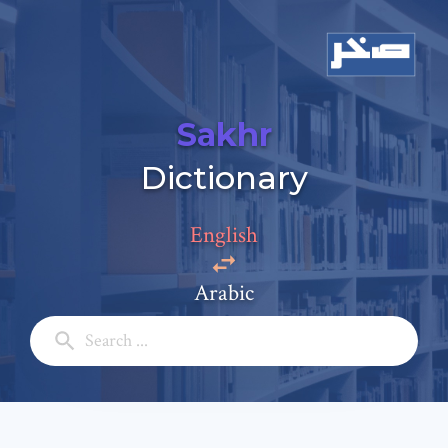
Sakhr
Dictionary
English
Arabic
Add a comment
Email: *
Full Name: *