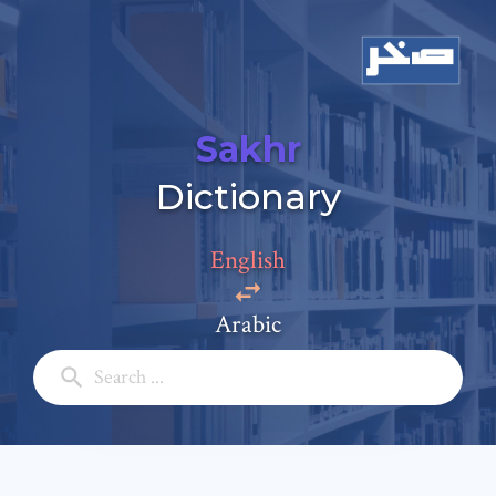
Sakhr
Dictionary
Add a comment
English
Email: *
Arabic
Full Name: *
Subject: *