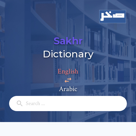
Sakhr
Dictionary
English
Add a comment
Arabic
Email: *
Full Name: *