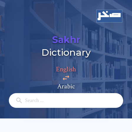
Sakhr
Dictionary
English
Add a comment
Arabic
Email: *
Full Name: *