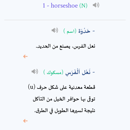
- horseshoe
(N)
Subject: *
Comment: *
حَدْوَة
(اسم )
نعل الفرس، يصنع من الحديد.
نَعْل اَلْفَرَسِ
(مسكوك )
قطعة معدنية على شكل حرف (u)
توقى بها حوافر الخيل من التآكل
* sign, it means are
نتيجة لسيرها الطويل في الطرق.
required fields