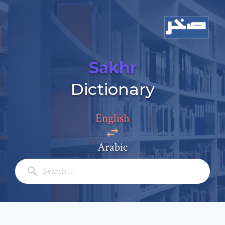
Sakhr
Dictionary
English
Add a comment
Arabic
Email: *
Full Name: *