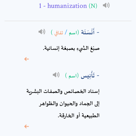
- humanization
(N)
Subject: *
Comment: *
أَنْسَنَة
)
ثقافي
/
(اسم
صبْغ الشيءِ بصبغة إنسانية.
تَأْنِيس
(اسم )
إسناد الخصائص والصفات البشرية
إلى الجماد والحيوان والظواهر
* sign, it means are
الطبيعية أو الخارقة.
required fields