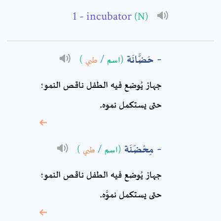
- incubator
(N)
Full Name: *
حَضَّانَة
(اسم
/
طبي
)
Subject: *
جهاز يُوضع فيه الطفل ناقص النمو؛
حتى يستكمل نموه.
Comment: *
مِحْضَنَة
(اسم
/
طبي
)
جهاز يُوضع فيه الطفل ناقص النمو؛
حتى يستكمل نموَّه.