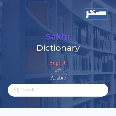
Sakhr
Dictionary
English
Arabic
Add a comment
Email: *