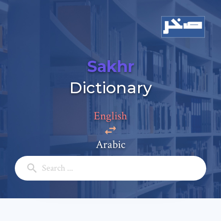
Sakhr
Add a comment
Dictionary
Email: *
English
Full Name: *
Arabic
Subject: *
Comment: *